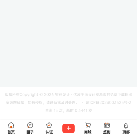
版权所有Copyright © 2026
蜜芽设计 - 优质平面设计资源素材免费下载
保留
资源解释权，如有侵权，请联系我及时处理。
・
琼ICP备2023003525号-2
查询 15 次，耗时 0.3441 秒
首页
圈子
认证
商城
签到
顶部