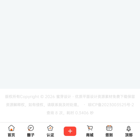
版权所有Copyright © 2026
蜜芽设计 - 优质平面设计资源素材免费下载
保留
资源解释权，如有侵权，请联系我及时处理。
・
琼ICP备2023003525号-2
查询 8 次，耗时 0.3406 秒
首页
圈子
认证
商城
签到
顶部