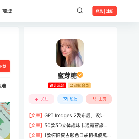
商城
登录 | 注册
下载
蜜芽糖
验难
设计总监
超级会员
主页
关注
私信
[文章]
GPT Images 2发布后，设计行
业的天真的塌了？
[文章]
50款3D立体趣味卡通露营旅行
度假旅游装备插图插画PNG免抠图片素
[文章]
1款怀旧复古彩色口袋相机傻瓜
材图