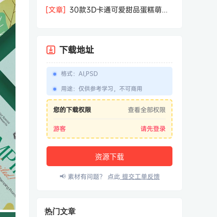
相机屏幕模型PSD模板样机效果图素材
[文章]
30款3D卡通可爱甜品蛋糕萌趣
糕点公仔卡通形象icon图标PNG免抠图
素材
下载地址
格式
：
AI,PSD
用途
：
仅供参考学习，不可商用
您的下载权限
查看全部权限
游客
请先登录
资源下载
📢 素材有问题？ 点此
提交工单反馈
热门文章