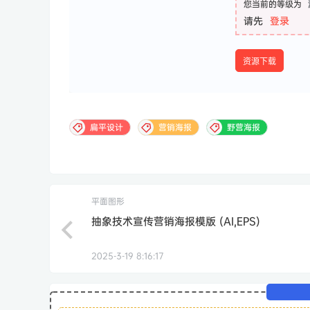
您当前的等级为
请先
登录
资源下载
扁平设计
营销海报
野营海报
平面图形
抽象技术宣传营销海报模版 (AI,EPS)
2025-3-19 8:16:17