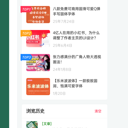
八款免费可商用圆滑可爱Q弹
TOP1
手写圆体字体
25年7月24日
4亿人在用的小红书，为什么
TOP2
调整了作者主页的UI设计？
25年6月4日
张力感满分的广角人物大透视
TOP3
画法！
24年1月8日
【乐米波波体】一款极致圆
润、饱满可爱字体
1月20日
浏览历史
清空
[文章]