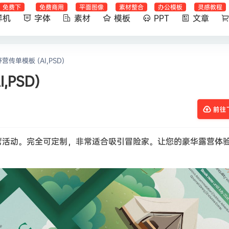
免费下
免费商用
平面图像
素材整合
办公模板
灵感教程
样机
字体
素材
模板
PPT
文章
传单模板 (AI,PSD)
PSD)
前往
营活动。完全可定制，非常适合吸引冒险家。让您的豪华露营体