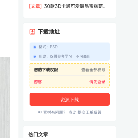
相机屏幕模型PSD模板样机效果图素材
[文章]
30款3D卡通可爱甜品蛋糕萌趣
糕点公仔卡通形象icon图标PNG免抠图
素材
下载地址
格式
：
PSD
用途
：
仅供参考学习，不可商用
您的下载权限
查看全部权限
游客
请先登录
资源下载
📢 素材有问题？ 点此
提交工单反馈
热门文章