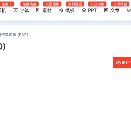
免费下
免费商用
平面图像
素材整合
办公模板
灵感教程
样机
字体
素材
模板
PPT
文章
单海报 (PSD)
)
前往