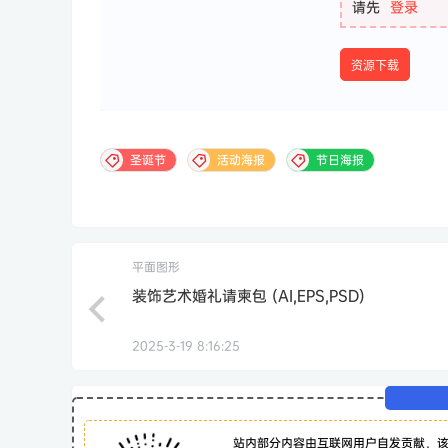
请先
登录
资源下载
圣诞节
活动海报
节日海报
平面图形
装饰艺术婚礼请柬包 (AI,EPS,PSD)
2025-3-19 8:16:25
站内部分内容由互联网用户自发贡献，