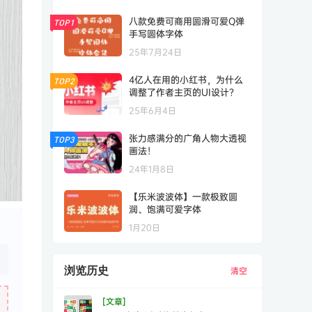
八款免费可商用圆滑可爱Q弹
TOP1
手写圆体字体
25年7月24日
4亿人在用的小红书，为什么
TOP2
调整了作者主页的UI设计？
25年6月4日
张力感满分的广角人物大透视
TOP3
画法！
24年1月8日
【乐米波波体】一款极致圆
润、饱满可爱字体
1月20日
浏览历史
清空
[文章]