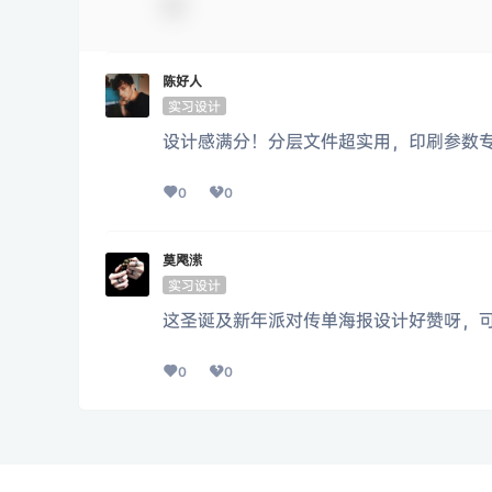
陈好人
实习设计
设计感满分！分层文件超实用，印刷参数
0
0
莫飔潆
实习设计
这圣诞及新年派对传单海报设计好赞呀，
0
0