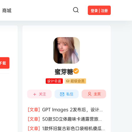
商城
登录 | 注册
下载
蜜芽糖
设计总监
超级会员
主页
关注
私信
[文章]
GPT Images 2发布后，设计行
业的天真的塌了？
[文章]
50款3D立体趣味卡通露营旅行
度假旅游装备插图插画PNG免抠图片素
[文章]
1款怀旧复古彩色口袋相机傻瓜
材图