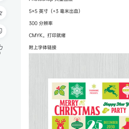
5×5 英寸（+3 毫米出血）
300 分辨率
CMYK。打印就绪
附上字体链接
0