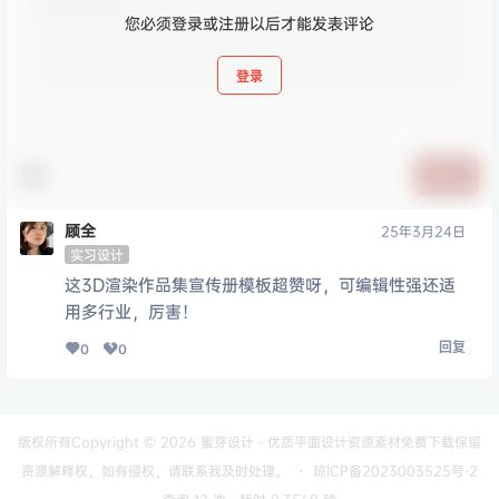
您必须登录或注册以后才能发表评论
登录
提交
顾全
25年3月24日
实习设计
这3D渲染作品集宣传册模板超赞呀，可编辑性强还适
用多行业，厉害！
回复
0
0
版权所有Copyright © 2026
蜜芽设计 - 优质平面设计资源素材免费下载
保留
资源解释权，如有侵权，请联系我及时处理。
・
琼ICP备2023003525号-2