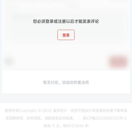
您必须登录或注册以后才能发表评论
登录
提交
暂无讨论，说说你的看法吧
版权所有Copyright © 2026
蜜芽设计 - 优质平面设计资源素材免费下载
保留
资源解释权，如有侵权，请联系我及时处理。
・
琼ICP备2023003525号-2
查询 11 次，耗时 0.3846 秒