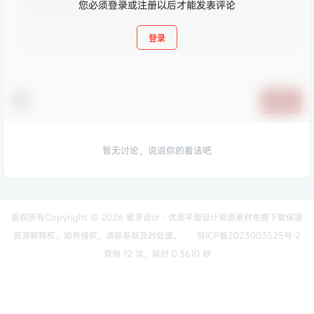
您必须登录或注册以后才能发表评论
登录
提交
暂无讨论，说说你的看法吧
版权所有Copyright © 2026
蜜芽设计 - 优质平面设计资源素材免费下载
保留
资源解释权，如有侵权，请联系我及时处理。
・
琼ICP备2023003525号-2
查询 12 次，耗时 0.3610 秒