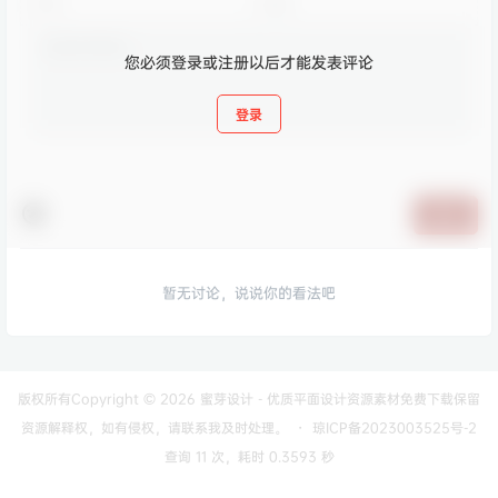
您必须登录或注册以后才能发表评论
登录
提交
暂无讨论，说说你的看法吧
版权所有Copyright © 2026
蜜芽设计 - 优质平面设计资源素材免费下载
保留
资源解释权，如有侵权，请联系我及时处理。
・
琼ICP备2023003525号-2
查询 11 次，耗时 0.3593 秒