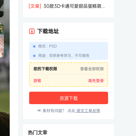
相机屏幕模型PSD模板样机效果图素材
[文章]
30款3D卡通可爱甜品蛋糕萌趣
糕点公仔卡通形象icon图标PNG免抠图
素材
下载地址
格式
：
PSD
用途
：
仅供参考学习，不可商用
您的下载权限
查看全部权限
游客
请先登录
资源下载
📢 素材有问题？ 点此
提交工单反馈
热门文章