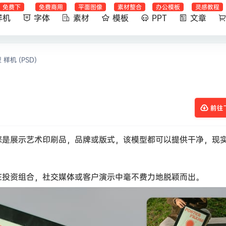
免费下
免费商用
平面图像
素材整合
办公模板
灵感教程
样机
字体
素材
模板
PPT
文章
样机 (PSD)
前往
您是展示艺术印刷品，品牌或版式，该模型都可以提供干净，现
在投资组合，社交媒体或客户演示中毫不费力地脱颖而出。