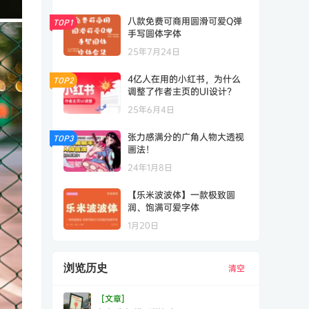
八款免费可商用圆滑可爱Q弹
TOP1
手写圆体字体
25年7月24日
4亿人在用的小红书，为什么
TOP2
调整了作者主页的UI设计？
25年6月4日
张力感满分的广角人物大透视
TOP3
画法！
24年1月8日
【乐米波波体】一款极致圆
润、饱满可爱字体
1月20日
浏览历史
清空
[文章]