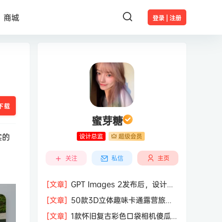
商城
登录 | 注册
下载
蜜芽糖
实的
设计总监
超级会员
主页
关注
私信
[文章]
GPT Images 2发布后，设计行
业的天真的塌了？
[文章]
50款3D立体趣味卡通露营旅行
度假旅游装备插图插画PNG免抠图片素
[文章]
1款怀旧复古彩色口袋相机傻瓜
材图