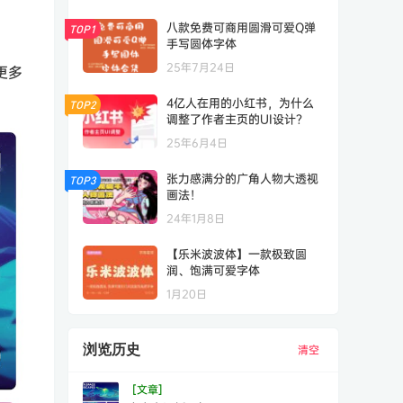
八款免费可商用圆滑可爱Q弹
TOP1
手写圆体字体
25年7月24日
更多
4亿人在用的小红书，为什么
TOP2
调整了作者主页的UI设计？
25年6月4日
张力感满分的广角人物大透视
TOP3
画法！
24年1月8日
【乐米波波体】一款极致圆
润、饱满可爱字体
1月20日
浏览历史
清空
[文章]