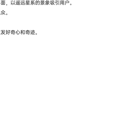
界面，以遥远星系的景象吸引用户。
观众。
。
激发好奇心和奇迹。