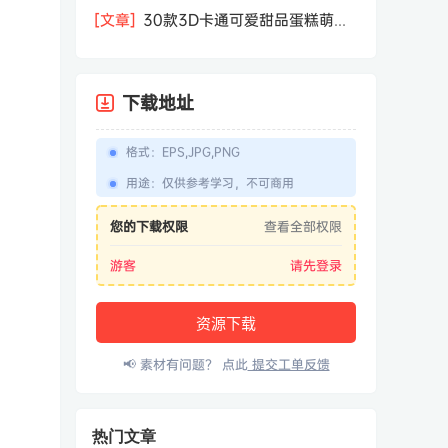
相机屏幕模型PSD模板样机效果图素材
[文章]
30款3D卡通可爱甜品蛋糕萌趣
糕点公仔卡通形象icon图标PNG免抠图
素材
下载地址
格式
：
EPS,JPG,PNG
用途
：
仅供参考学习，不可商用
您的下载权限
查看全部权限
游客
请先登录
资源下载
📢 素材有问题？ 点此
提交工单反馈
热门文章