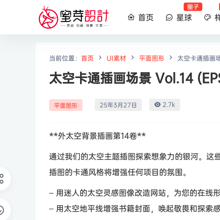
圈子
首页
星球
当前位置：
首页
UI素材
平面图形
太空卡通插画场景 V
太空卡通插画场景 Vol.14 (EPS
2.7k
25年3月27日
平面图形
**外太空背景插画第14卷**
通过我们的太空主题插图探索想象力的银河。这
插图的卡通风格将增强任何项目的氛围。
– 用迷人的太空灵感图像改造网站，为您的在线
– 用太空地平线增强书籍封面，唤起敬畏和探索