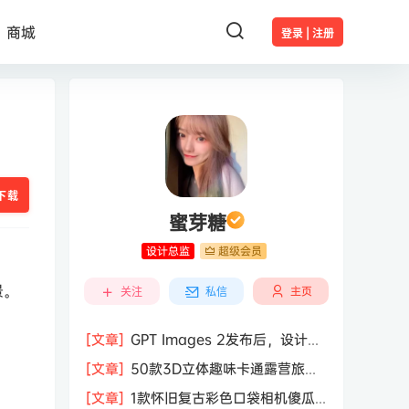
商城
登录 | 注册
下载
蜜芽糖
设计总监
超级会员
景。
主页
关注
私信
[文章]
GPT Images 2发布后，设计行
业的天真的塌了？
[文章]
50款3D立体趣味卡通露营旅行
度假旅游装备插图插画PNG免抠图片素
[文章]
1款怀旧复古彩色口袋相机傻瓜
材图