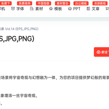
免费下
免费商用
平面图像
素材整合
办公模板
灵感教程
样机
字体
素材
模板
PPT
文章
ol.14 (EPS,JPG,PNG)
,JPG,PNG)
前往
些场景将宇宙奇观与幻想融为一体，为您的项目提供梦幻般的背
形象增添一丝宇宙奇观。
感。