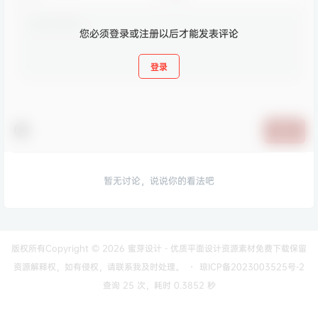
您必须登录或注册以后才能发表评论
登录
提交
暂无讨论，说说你的看法吧
版权所有Copyright © 2026
蜜芽设计 - 优质平面设计资源素材免费下载
保留
资源解释权，如有侵权，请联系我及时处理。
・
琼ICP备2023003525号-2
查询 25 次，耗时 0.3852 秒