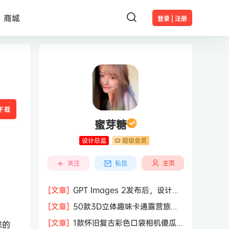
商城
登录 | 注册
下载
蜜芽糖
设计总监
超级会员
主页
关注
私信
[文章]
GPT Images 2发布后，设计行
业的天真的塌了？
[文章]
50款3D立体趣味卡通露营旅行
度假旅游装备插图插画PNG免抠图片素
[文章]
1款怀旧复古彩色口袋相机傻瓜
您的
材图