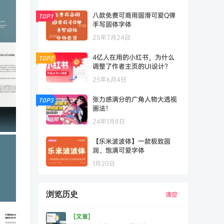
八款免费可商用圆滑可爱Q弹
TOP1
手写圆体字体
25年7月24日
4亿人在用的小红书，为什么
TOP2
调整了作者主页的UI设计？
25年6月4日
张力感满分的广角人物大透视
TOP3
画法！
24年1月8日
【乐米波波体】一款极致圆
润、饱满可爱字体
1月20日
浏览历史
清空
[文章]