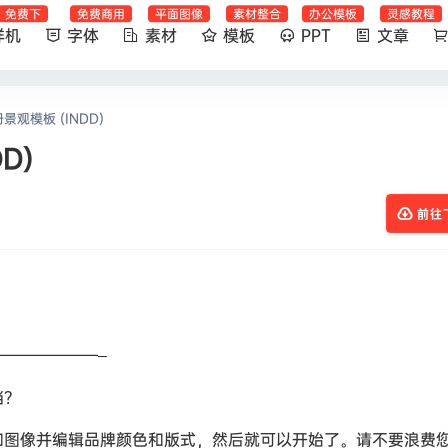
免费下
免费商用
平面图像
素材整合
办公模板
灵感教程
样机
字体
素材
模板
PPT
文章
观模板 (INDD)
D)
前往
———————–
档？
和图像并编辑品牌颜色和版式，然后就可以开始了。请不要浪费