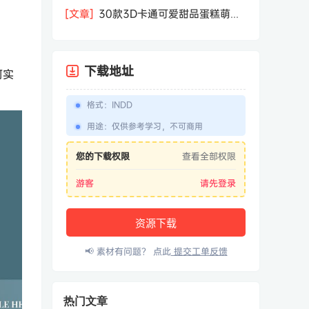
相机屏幕模型PSD模板样机效果图素材
[文章]
30款3D卡通可爱甜品蛋糕萌趣
糕点公仔卡通形象icon图标PNG免抠图
素材
下载地址
何实
格式
：
INDD
用途
：
仅供参考学习，不可商用
您的下载权限
查看全部权限
游客
请先登录
资源下载
📢 素材有问题？ 点此
提交工单反馈
热门文章