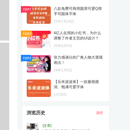
八款免费可商用圆滑可爱Q弹
TOP1
手写圆体字体
25年7月24日
4亿人在用的小红书，为什么
TOP2
调整了作者主页的UI设计？
25年6月4日
张力感满分的广角人物大透视
TOP3
画法！
24年1月8日
【乐米波波体】一款极致圆
润、饱满可爱字体
1月20日
浏览历史
清空
[文章]