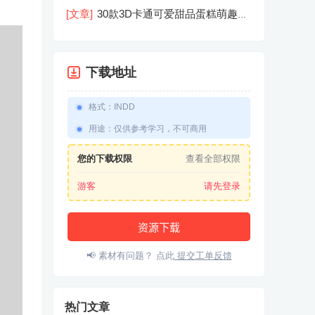
机屏幕模型PSD模板样机效果图素材
[文章]
30款3D卡通可爱甜品蛋糕萌趣糕
点公仔卡通形象icon图标PNG免抠图素
材
下载地址
格式
：
INDD
用途
：
仅供参考学习，不可商用
您的下载权限
查看全部权限
游客
请先登录
资源下载
📢 素材有问题？ 点此
提交工单反馈
热门文章