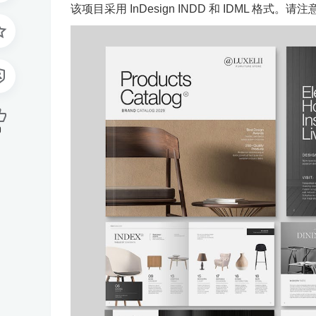
该项目采用 InDesign INDD 和 IDML 
0