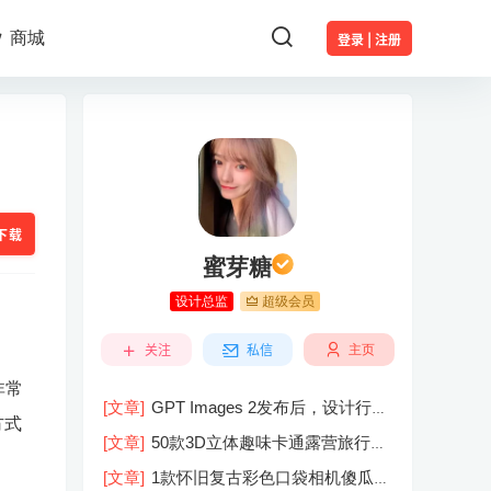
商城
登录 | 注册
下载
蜜芽糖
设计总监
超级会员
关注
私信
主页
非常
[文章]
GPT Images 2发布后，设计行业
方式
的天真的塌了？
[文章]
50款3D立体趣味卡通露营旅行度
假旅游装备插图插画PNG免抠图片素材
[文章]
1款怀旧复古彩色口袋相机傻瓜相
图