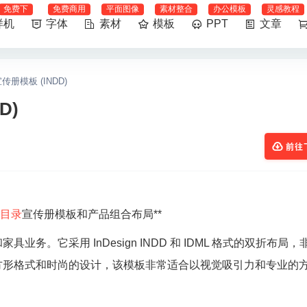
免费下
免费商用
平面图像
素材整合
办公模板
灵感教程
样机
字体
素材
模板
PPT
文章
册模板 (INDD)
D)
前往
目录
宣传册模板和产品组合布局**
。它采用 InDesign INDD 和 IDML 格式的双折布局，
方形格式和时尚的设计，该模板非常适合以视觉吸引力和专业的