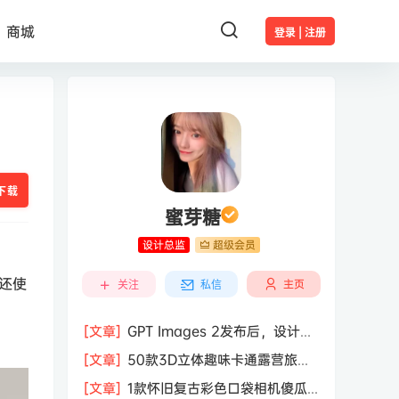
商城
登录 | 注册
下载
蜜芽糖
设计总监
超级会员
还使
主页
关注
私信
[文章]
GPT Images 2发布后，设计行
业的天真的塌了？
[文章]
50款3D立体趣味卡通露营旅行
度假旅游装备插图插画PNG免抠图片素
[文章]
1款怀旧复古彩色口袋相机傻瓜
材图