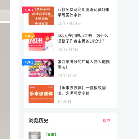
八款免费可商用圆滑可爱Q弹
TOP1
手写圆体字体
25年7月24日
4亿人在用的小红书，为什么
TOP2
调整了作者主页的UI设计？
25年6月4日
张力感满分的广角人物大透视
TOP3
画法！
24年1月8日
【乐米波波体】一款极致圆
润、饱满可爱字体
1月20日
浏览历史
清空
[文章]