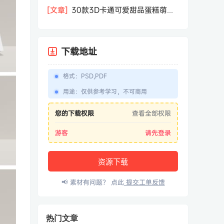
相机屏幕模型PSD模板样机效果图素材
[文章]
30款3D卡通可爱甜品蛋糕萌趣
糕点公仔卡通形象icon图标PNG免抠图
素材
下载地址
格式
：
PSD,PDF
用途
：
仅供参考学习，不可商用
您的下载权限
查看全部权限
游客
请先登录
资源下载
📢 素材有问题？ 点此
提交工单反馈
热门文章