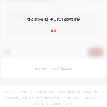
您必须登录或注册以后才能发表评论
登录
提交
暂无讨论，说说你的看法吧
版权所有Copyright © 2026
蜜芽设计 - 优质平面设计资源素材免费下载
保留
资源解释权，如有侵权，请联系我及时处理。
・
琼ICP备2023003525号-2
查询 12 次，耗时 0.3854 秒