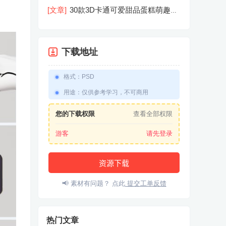
机屏幕模型PSD模板样机效果图素材
[文章]
30款3D卡通可爱甜品蛋糕萌趣糕
点公仔卡通形象icon图标PNG免抠图素
材
下载地址
格式
：
PSD
用途
：
仅供参考学习，不可商用
您的下载权限
查看全部权限
游客
请先登录
资源下载
📢 素材有问题？ 点此
提交工单反馈
热门文章