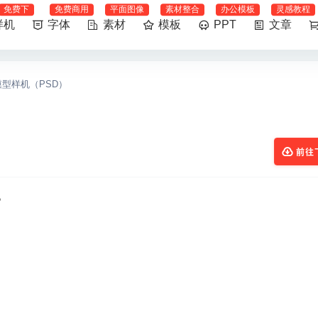
免费下
免费商用
平面图像
素材整合
办公模板
灵感教程
样机
字体
素材
模板
PPT
文章
型样机（PSD）
前往
。