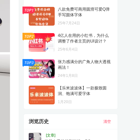
八款免费可商用圆滑可爱Q弹
TOP1
手写圆体字体
25年7月24日
4亿人在用的小红书，为什么
TOP2
调整了作者主页的UI设计？
25年6月4日
张力感满分的广角人物大透视
TOP3
画法！
24年1月8日
【乐米波波体】一款极致圆
润、饱满可爱字体
1月20日
浏览历史
清空
[文章]