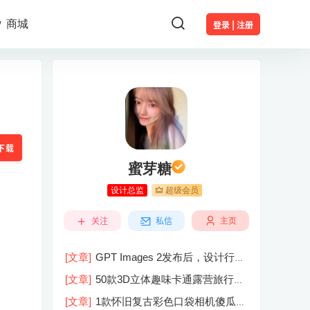
商城
登录 | 注册
下载
蜜芽糖
设计总监
超级会员
关注
私信
主页
[文章]
GPT Images 2发布后，设计行业
的天真的塌了？
[文章]
50款3D立体趣味卡通露营旅行度
假旅游装备插图插画PNG免抠图片素材
[文章]
1款怀旧复古彩色口袋相机傻瓜相
图