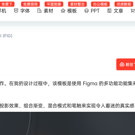
免费下
免费商用
平面图像
素材整合
办公模板
灵感教程
样机
字体
素材
模板
PPT
文章
 (FIG)
前往
 制作。在我的设计过程中，该模板是使用 Figma 的多功能功能集
部和投影效果、组合渐变、混合模式和笔触来实现令人着迷的真实感