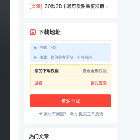
相机屏幕模型PSD模板样机效果图素材
[文章]
30款3D卡通可爱甜品蛋糕萌趣
糕点公仔卡通形象icon图标PNG免抠图
素材
下载地址
格式
：
FIG
用途
：
仅供参考学习，不可商用
您的下载权限
查看全部权限
游客
请先登录
资源下载
📢 素材有问题？ 点此
提交工单反馈
热门文章