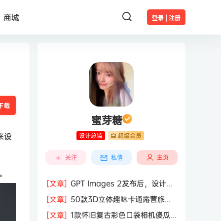
商城
登录 | 注册
下载
蜜芽糖
来设
设计总监
超级会员
主页
关注
私信
。
[文章]
GPT Images 2发布后，设计行
业的天真的塌了？
[文章]
50款3D立体趣味卡通露营旅行
度假旅游装备插图插画PNG免抠图片素
[文章]
1款怀旧复古彩色口袋相机傻瓜
材图