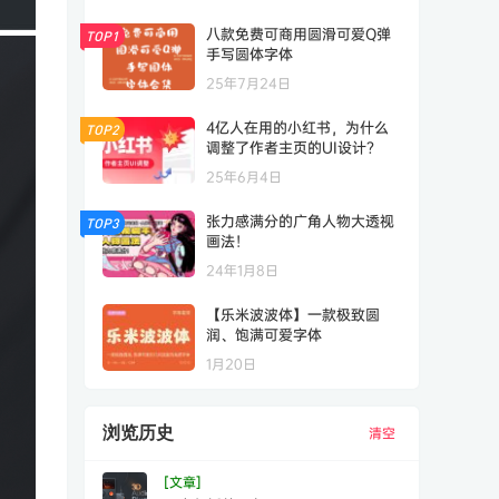
八款免费可商用圆滑可爱Q弹
TOP1
手写圆体字体
25年7月24日
4亿人在用的小红书，为什么
TOP2
调整了作者主页的UI设计？
25年6月4日
张力感满分的广角人物大透视
TOP3
画法！
24年1月8日
【乐米波波体】一款极致圆
润、饱满可爱字体
1月20日
浏览历史
清空
[文章]