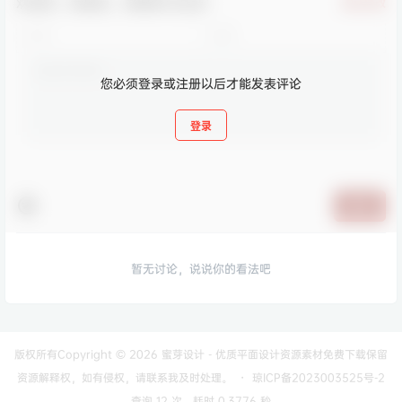
欢迎您，新朋友，感谢参与互动！
确认修改
您必须登录或注册以后才能发表评论
登录
提交
暂无讨论，说说你的看法吧
版权所有Copyright © 2026
蜜芽设计 - 优质平面设计资源素材免费下载
保留
资源解释权，如有侵权，请联系我及时处理。
・
琼ICP备2023003525号-2
查询 12 次，耗时 0.3776 秒