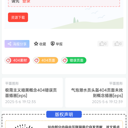
请先
登录
资源下载
0
0
海报分享
收藏
举报
404素材
404页面
错误页面
平面图形
平面图形
极简主义暗黑概念404错误页
气泡潜水员头盔404页面未找
面插画[eps]
到概念插画[eps]
2025-5-6 19:12:35
2025-5-6 19:12:39
版权声明
站内部分内容由互联网用户自发贡献，该文观点