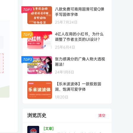
八款免费可商用圆滑可爱Q弹
TOP1
手写圆体字体
25年7月24日
4亿人在用的小红书，为什么
TOP2
调整了作者主页的UI设计？
25年6月4日
张力感满分的广角人物大透视
TOP3
画法！
24年1月8日
【乐米波波体】一款极致圆
润、饱满可爱字体
1月20日
浏览历史
清空
[文章]