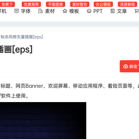
免费下
免费商用
平面图像
素材整合
办公模板
灵感教程
样机
字体
素材
模板
PPT
文章
标志风格矢量插画[eps]
[eps]
前往
标题、网页Banner、欢迎屏幕、移动应用程序、着陆页面等，
/软件上使用。