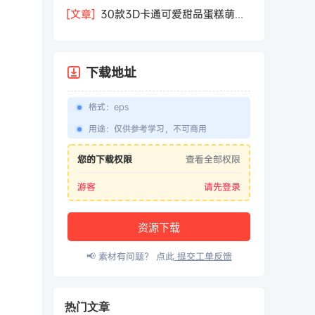
相机屏幕模型PSD模板样机效果图素材
[文章]
30款3D卡通可爱甜品蛋糕萌趣
糕点公仔卡通形象icon图标PNG免抠图
素材
下载地址
格式
：
eps
用途
：
仅供参考学习，不可商用
您的下载权限
查看全部权限
游客
请先登录
资源下载
📢 素材有问题？ 点此
提交工单反馈
热门文章