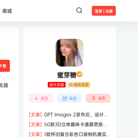
商城
登录 | 注册
下载
蜜芽糖
此插
设计总监
超级会员
主页
关注
私信
[文章]
GPT Images 2发布后，设计行
业的天真的塌了？
[文章]
50款3D立体趣味卡通露营旅行
度假旅游装备插图插画PNG免抠图片素
[文章]
1款怀旧复古彩色口袋相机傻瓜
材图