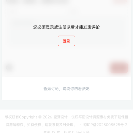
欢迎您，新朋友，感谢参与互动！
确认修改
您必须登录或注册以后才能发表评论
登录
提交
暂无讨论，说说你的看法吧
版权所有Copyright © 2026
蜜芽设计 - 优质平面设计资源素材免费下载
保留
资源解释权，如有侵权，请联系我及时处理。
・
琼ICP备2023003525号-2
查询 12 次，耗时 0.3663 秒