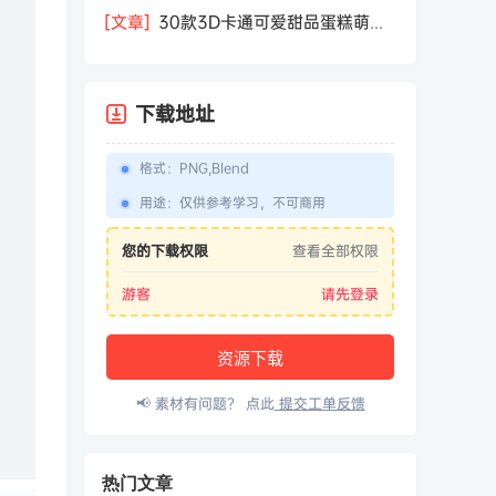
相机屏幕模型PSD模板样机效果图素材
[文章]
30款3D卡通可爱甜品蛋糕萌趣
糕点公仔卡通形象icon图标PNG免抠图
素材
下载地址
格式
：
PNG,Blend
用途
：
仅供参考学习，不可商用
您的下载权限
查看全部权限
游客
请先登录
资源下载
📢 素材有问题？ 点此
提交工单反馈
热门文章