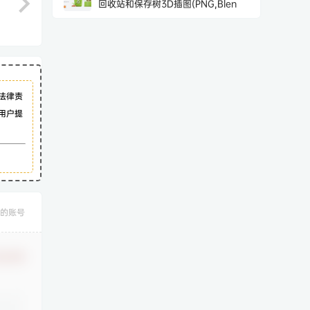
回收站和保存树3D插图(PNG,Blen
法律责
用户提
的账号
认修改