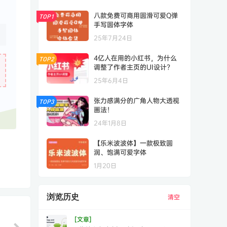
八款免费可商用圆滑可爱Q弹
TOP1
手写圆体字体
25年7月24日
4亿人在用的小红书，为什么
TOP2
调整了作者主页的UI设计？
25年6月4日
张力感满分的广角人物大透视
TOP3
画法！
24年1月8日
【乐米波波体】一款极致圆
润、饱满可爱字体
1月20日
浏览历史
清空
[文章]