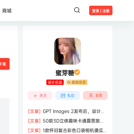
商城
登录 | 注册
下载
蜜芽糖
设计总监
超级会员
主页
关注
私信
[文章]
GPT Images 2发布后，设计行
业的天真的塌了？
[文章]
50款3D立体趣味卡通露营旅行
度假旅游装备插图插画PNG免抠图片素
[文章]
1款怀旧复古彩色口袋相机傻瓜
材图