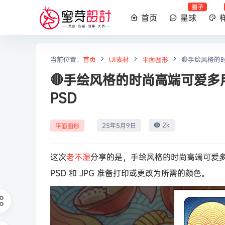
圈子
首页
星球
当前位置：
首页
UI素材
平面图形
🔴手绘风格的
🔴手绘风格的时尚高端可爱多
PSD
2k
25年5月9日
平面图形
这次
老不湿
分享的是，手绘风格的时尚高端可爱
PSD 和 JPG 准备打印或更改为所需的颜色。