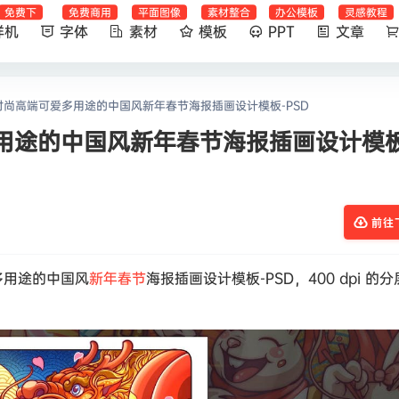
免费下
免费商用
平面图像
素材整合
办公模板
灵感教程
样机
字体
素材
模板
PPT
文章
时尚高端可爱多用途的中国风新年春节海报插画设计模板-PSD
用途的中国风新年春节海报插画设计模板
前往
多用途的中国风
新年
春节
海报插画设计模板-PSD，400 dpi 的分