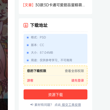
相机屏幕模型PSD模板样机效果图素材
[文章]
30款3D卡通可爱甜品蛋糕萌趣
糕点公仔卡通形象icon图标PNG免抠图
素材
下载地址
格式
：
PSD
版本
：
CC
大小
：
87.04MB
用途
：
仅供参考学习，不可商用
您的下载权限
查看全部权限
游客
请先登录
资源下载
📢 素材有问题？ 点此
提交工单反馈