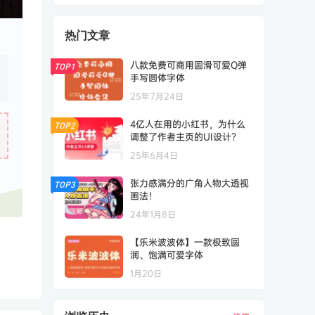
热门文章
八款免费可商用圆滑可爱Q弹
TOP1
手写圆体字体
25年7月24日
4亿人在用的小红书，为什么
TOP2
调整了作者主页的UI设计？
25年6月4日
张力感满分的广角人物大透视
TOP3
画法！
24年1月8日
【乐米波波体】一款极致圆
润、饱满可爱字体
1月20日