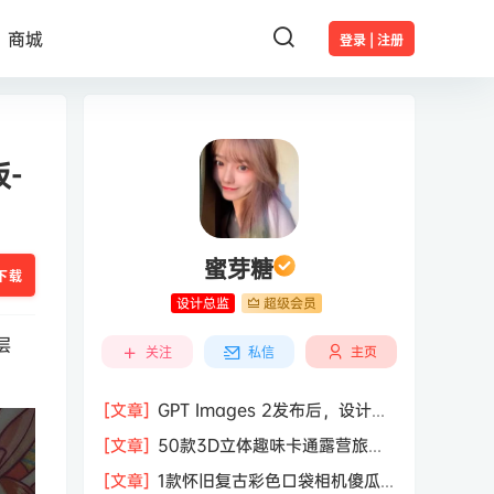
商城
登录 | 注册
-
蜜芽糖
下载
设计总监
超级会员
层
主页
关注
私信
[文章]
GPT Images 2发布后，设计行
业的天真的塌了？
[文章]
50款3D立体趣味卡通露营旅行
度假旅游装备插图插画PNG免抠图片素
[文章]
1款怀旧复古彩色口袋相机傻瓜
材图