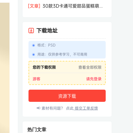
相机屏幕模型PSD模板样机效果图素材
[文章]
30款3D卡通可爱甜品蛋糕萌趣
糕点公仔卡通形象icon图标PNG免抠图
素材
下载地址
格式
：
PSD
用途
：
仅供参考学习，不可商用
您的下载权限
查看全部权限
游客
请先登录
资源下载
📢 素材有问题？ 点此
提交工单反馈
热门文章