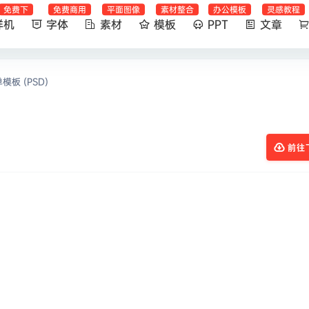
免费下
免费商用
平面图像
素材整合
办公模板
灵感教程
样机
字体
素材
模板
PPT
文章
板 (PSD)
前往