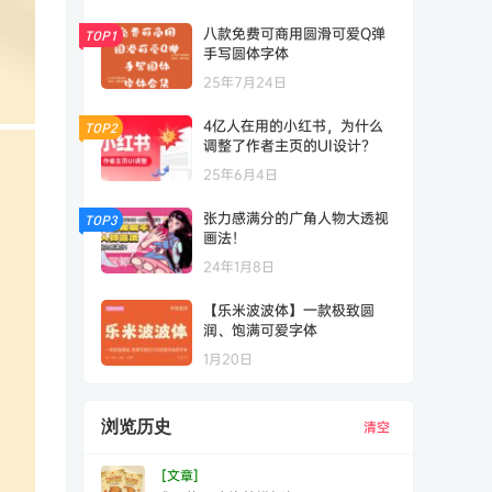
八款免费可商用圆滑可爱Q弹
TOP1
手写圆体字体
25年7月24日
4亿人在用的小红书，为什么
TOP2
调整了作者主页的UI设计？
25年6月4日
张力感满分的广角人物大透视
TOP3
画法！
24年1月8日
【乐米波波体】一款极致圆
润、饱满可爱字体
1月20日
浏览历史
清空
[文章]