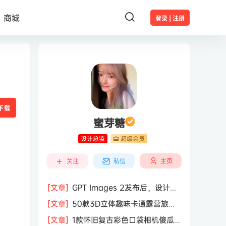
商城
登录 | 注册
下载
蜜芽糖
设计总监
超级会员
主页
关注
私信
[文章]
GPT Images 2发布后，设计行
业的天真的塌了？
[文章]
50款3D立体趣味卡通露营旅行
度假旅游装备插图插画PNG免抠图片素
[文章]
1款怀旧复古彩色口袋相机傻瓜
材图