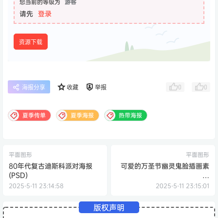
您当前的等级为
游客
请先
登录
资源下载
0
0
海报分享
收藏
举报
夏季传单
夏季海报
热带海报
平面图形
平面图形
80年代复古迪斯科派对海报
可爱的万圣节幽灵鬼脸插画素
(PSD)
材
(AI,EPS,JPG,PDF,PNG,SVG)
2025-5-11 23:14:58
2025-5-11 23:15:01
版权声明