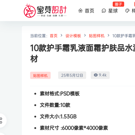
圈子
首页
星球
当前位置：
首页
设计模板
贴图样机
10款护手霜
10款护手霜乳液面霜护肤品水
材
9.4k
25年5月12日
贴图样机
素材格式:
PSD模板
文件数量:
10款
文件大小:
1.53GB
素材尺寸 :
6000像素*4000像素