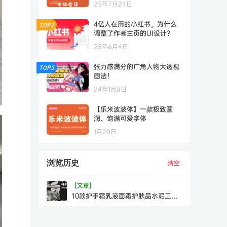
25年7月24日
4亿人在用的小红书，为什么
TOP2
调整了作者主页的UI设计？
25年6月4日
张力感满分的广角人物大透视
TOP3
画法！
24年1月8日
【乐米波波体】一款极致圆
润、饱满可爱字体
1月20日
浏览历史
清空
[文章]
10款护手霜乳液面霜护肤品水泥工业
风包装效果图展示样机PSD模板