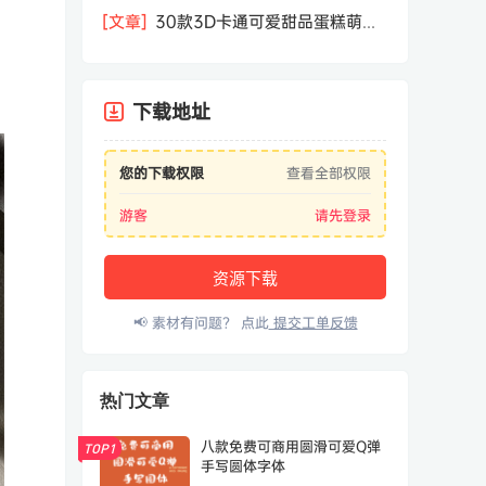
相机屏幕模型PSD模板样机效果图素材
[文章]
30款3D卡通可爱甜品蛋糕萌趣
糕点公仔卡通形象icon图标PNG免抠图
素材
下载地址
您的下载权限
查看全部权限
游客
请先登录
资源下载
📢 素材有问题？ 点此
提交工单反馈
热门文章
八款免费可商用圆滑可爱Q弹
TOP1
手写圆体字体