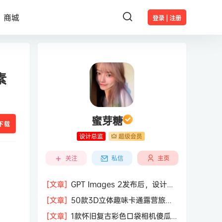
商城
登录 | 注册
素
蜜芽糖
下载
设计总监
超级会员
主页
关注
私信
[文章]
GPT Images 2发布后，设计行
业的天真的塌了？
[文章]
50款3D立体趣味卡通露营旅行
度假旅游装备插图插画PNG免抠图片素
[文章]
1款怀旧复古彩色口袋相机傻瓜
材图