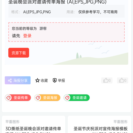
圣诞晚会派对邀请传单海报 (AI,EPS,JPG,PNG)
格式：
AI,EPS,JPG,PNG
用途：
仅供参考学习，不可商用
您当前的等级为
游客
请先
登录
资源下载
0
0
海报分享
收藏
举报
圣诞传单
圣诞海报
圣诞邀请
平面图形
平面图形
3D撕纸圣诞晚会派对邀请传单
圣诞节庆祝派对宣传海报模板