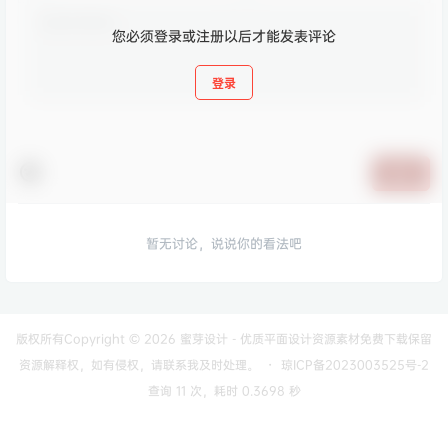
您必须登录或注册以后才能发表评论
登录
提交
暂无讨论，说说你的看法吧
版权所有Copyright © 2026
蜜芽设计 - 优质平面设计资源素材免费下载
保留
资源解释权，如有侵权，请联系我及时处理。
・
琼ICP备2023003525号-2
查询 11 次，耗时 0.3698 秒