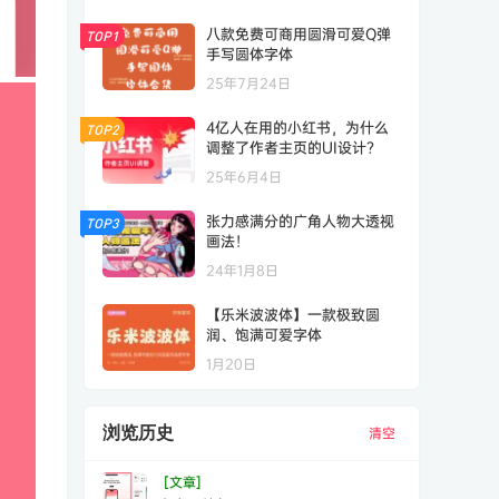
八款免费可商用圆滑可爱Q弹
TOP1
手写圆体字体
25年7月24日
4亿人在用的小红书，为什么
TOP2
调整了作者主页的UI设计？
25年6月4日
张力感满分的广角人物大透视
TOP3
画法！
24年1月8日
【乐米波波体】一款极致圆
润、饱满可爱字体
1月20日
浏览历史
清空
[文章]