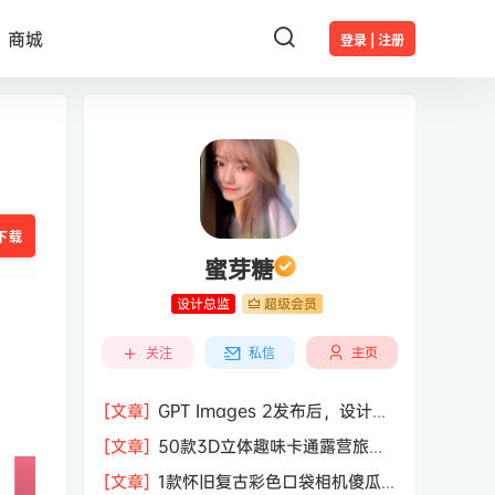
商城
登录 | 注册
下载
蜜芽糖
设计总监
超级会员
主页
关注
私信
[文章]
GPT Images 2发布后，设计行
业的天真的塌了？
[文章]
50款3D立体趣味卡通露营旅行
度假旅游装备插图插画PNG免抠图片素
[文章]
1款怀旧复古彩色口袋相机傻瓜
材图