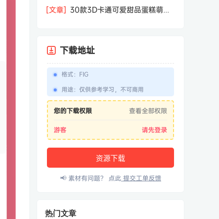
相机屏幕模型PSD模板样机效果图素材
[文章]
30款3D卡通可爱甜品蛋糕萌趣
糕点公仔卡通形象icon图标PNG免抠图
素材
下载地址
格式
：
FIG
用途
：
仅供参考学习，不可商用
您的下载权限
查看全部权限
游客
请先登录
资源下载
📢 素材有问题？ 点此
提交工单反馈
热门文章