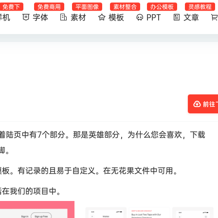
免费下
免费商用
平面图像
素材整合
办公模板
灵感教程
样机
字体
素材
模板
PPT
文章
前往
UI套件。着陆页中有7个部分。那是英雄部分，为什么您会喜欢，下载
页脚。
模板。有记录的且易于自定义。在无花果文件中可用。
括在我们的项目中。