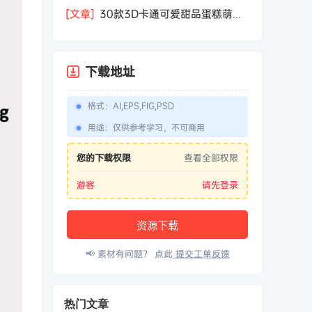
相机屏幕模型PSD模板样机效果图素材
[文章]
30款3D卡通可爱甜品蛋糕萌趣
糕点公仔卡通形象icon图标PNG免抠图
素材
下载地址
格式
：
AI,EPS,FIG,PSD
用途
：
仅供参考学习，不可商用
您的下载权限
查看全部权限
游客
请先登录
资源下载
📢 素材有问题？ 点此
提交工单反馈
热门文章