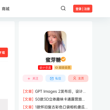
商城
登录 | 注册
下载
蜜芽糖
设计总监
超级会员
主页
关注
私信
[文章]
GPT Images 2发布后，设计行
业的天真的塌了？
[文章]
50款3D立体趣味卡通露营旅行
度假旅游装备插图插画PNG免抠图片素
[文章]
1款怀旧复古彩色口袋相机傻瓜
材图