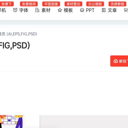
免费下
免费商用
平面图像
素材整合
办公模板
灵感教程
样机
字体
素材
模板
PPT
文章
AI,EPS,FIG,PSD)
IG,PSD)
前往