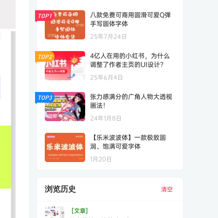
八款免费可商用圆滑可爱Q弹
TOP1
手写圆体字体
25年7月24日
4亿人在用的小红书，为什么
TOP2
调整了作者主页的UI设计？
25年6月4日
张力感满分的广角人物大透视
TOP3
画法！
24年1月8日
【乐米波波体】一款极致圆
润、饱满可爱字体
1月20日
浏览历史
清空
[文章]