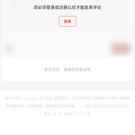
您必须登录或注册以后才能发表评论
登录
提交
暂无讨论，说说你的看法吧
版权所有Copyright © 2026
蜜芽设计 - 优质平面设计资源素材免费下载
保留
资源解释权，如有侵权，请联系我及时处理。
・
琼ICP备2023003525号-2
查询 10 次，耗时 0.3755 秒