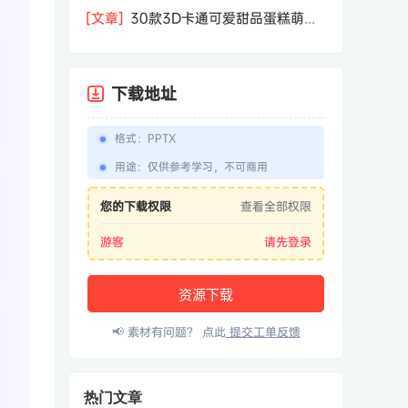
相机屏幕模型PSD模板样机效果图素材
[文章]
30款3D卡通可爱甜品蛋糕萌趣
糕点公仔卡通形象icon图标PNG免抠图
素材
下载地址
格式
：
PPTX
用途
：
仅供参考学习，不可商用
您的下载权限
查看全部权限
游客
请先登录
资源下载
📢 素材有问题？ 点此
提交工单反馈
热门文章