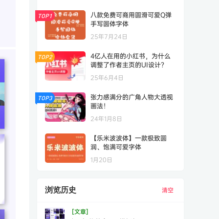
八款免费可商用圆滑可爱Q弹
TOP1
手写圆体字体
25年7月24日
4亿人在用的小红书，为什么
TOP2
调整了作者主页的UI设计？
25年6月4日
张力感满分的广角人物大透视
TOP3
画法！
24年1月8日
【乐米波波体】一款极致圆
润、饱满可爱字体
1月20日
浏览历史
清空
[文章]