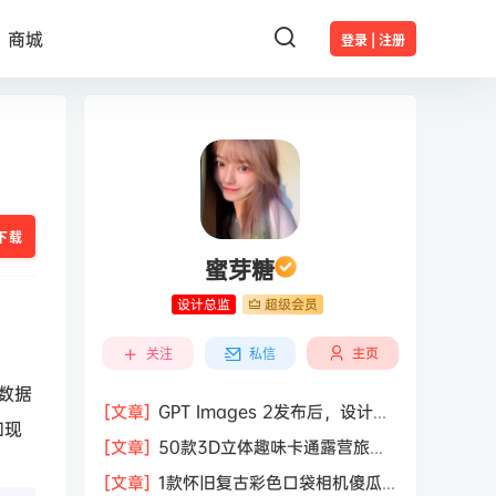
商城
登录 | 注册
下载
蜜芽糖
设计总监
超级会员
主页
关注
私信
，数据
[文章]
GPT Images 2发布后，设计行
和现
业的天真的塌了？
[文章]
50款3D立体趣味卡通露营旅行
度假旅游装备插图插画PNG免抠图片素
[文章]
1款怀旧复古彩色口袋相机傻瓜
材图