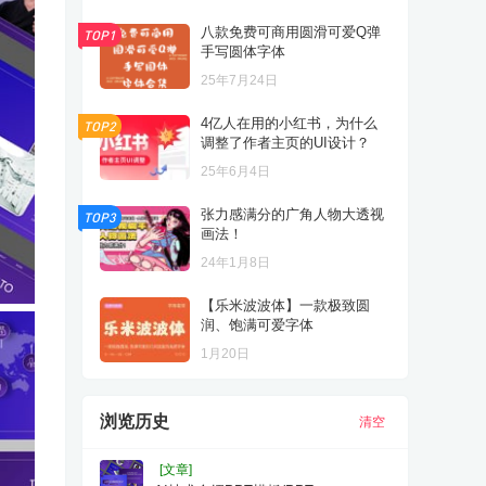
八款免费可商用圆滑可爱Q弹
TOP1
手写圆体字体
25年7月24日
4亿人在用的小红书，为什么
TOP2
调整了作者主页的UI设计？
25年6月4日
张力感满分的广角人物大透视
TOP3
画法！
24年1月8日
【乐米波波体】一款极致圆
润、饱满可爱字体
1月20日
浏览历史
清空
[文章]