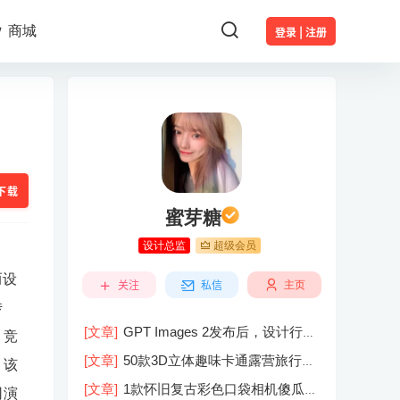
商城
登录 | 注册
下载
蜜芽糖
设计总监
超级会员
而设
关注
私信
主页
传
[文章]
GPT Images 2发布后，设计行业
，竞
的天真的塌了？
[文章]
50款3D立体趣味卡通露营旅行度
。该
假旅游装备插图插画PNG免抠图片素材
[文章]
1款怀旧复古彩色口袋相机傻瓜相
司演
图