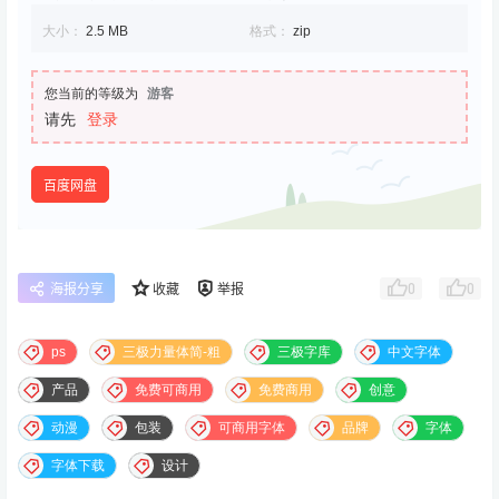
大小：
2.5 MB
格式：
zip
您当前的等级为
游客
请先
登录
百度网盘
0
0
海报分享
收藏
举报
ps
三极力量体简-粗
三极字库
中文字体
产品
免费可商用
免费商用
创意
动漫
包装
可商用字体
品牌
字体
字体下载
设计