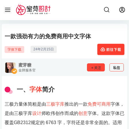
一款强劲有力的免费商用中文字体
24年2月15日
字体下载
前往下载
蜜芽糖
关注
私信
金牌服务官
一、
字体
简介
三极力量体简粗是由
三极字库
推出的一款
免费可商用
字体，
是由三极字库
设计
师欧伟创作而成的
创意
字体。这款字体已
覆盖GB2312规定的 6763 字，字符还是非常全面的。适用