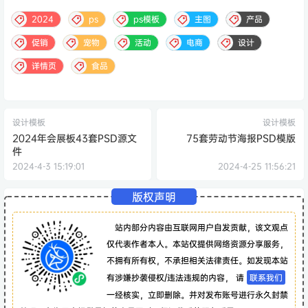
2024
ps
ps模板
主图
产品
促销
宠物
活动
电商
设计
详情页
食品
设计模板
设计模板
2024年会展板43套PSD源文
75套劳动节海报PSD模版
件
2024-4-3 15:19:01
2024-4-25 11:56:21
版权声明
站内部分内容由互联网用户自发贡献，该文观点
仅代表作者本人。本站仅提供网络资源分享服务，
不拥有所有权，不承担相关法律责任。如发现本站
有涉嫌抄袭侵权/违法违规的内容， 请
联系我们
一经核实，立即删除。并对发布账号进行永久封禁