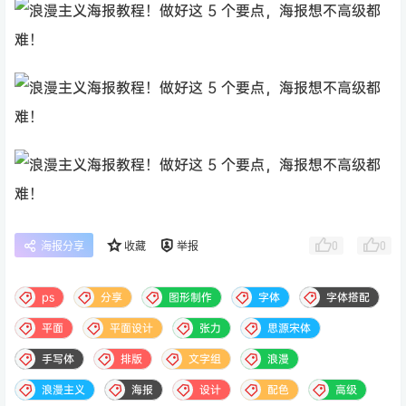
0
0
海报分享
收藏
举报
ps
分享
图形制作
字体
字体搭配
平面
平面设计
张力
思源宋体
手写体
排版
文字组
浪漫
浪漫主义
海报
设计
配色
高级