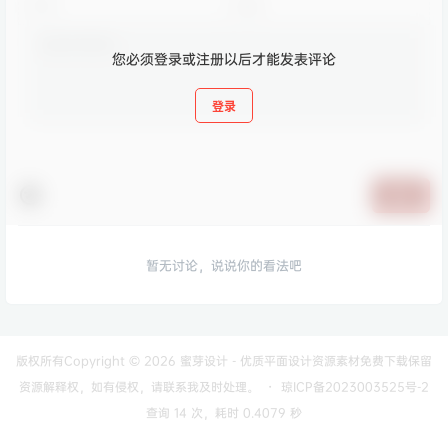
您必须登录或注册以后才能发表评论
登录
提交
暂无讨论，说说你的看法吧
版权所有Copyright © 2026
蜜芽设计 - 优质平面设计资源素材免费下载
保留
资源解释权，如有侵权，请联系我及时处理。
・
琼ICP备2023003525号-2
查询 14 次，耗时 0.4079 秒