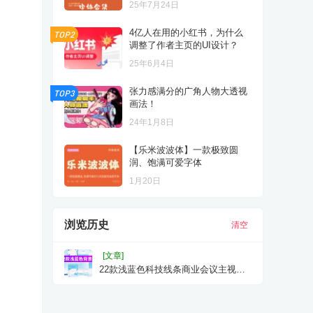
25年7月24日
4亿人在用的小红书，为什么
TOP2
调整了作者主页的UI设计？
25年6月4日
张力感满分的广角人物大透视
TOP3
画法！
24年1月8日
【乐米波波体】一款极致圆
润、饱满可爱字体
1月20日
浏览历史
清空
[文章]
22款浅蓝色科技线条商业会议主视觉
KT板背景素材，AI矢量设计背景