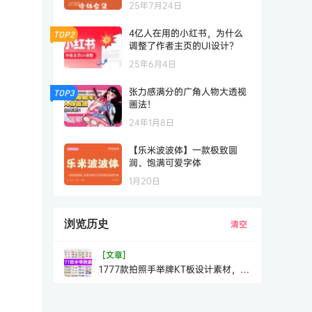
25年7月24日
4亿人在用的小红书，为什么
TOP2
调整了作者主页的UI设计？
25年6月4日
张力感满分的广角人物大透视
TOP3
画法！
24年1月8日
【乐米波波体】一款极致圆
润、饱满可爱字体
1月20日
浏览历史
清空
[文章]
1777款拍照手举牌KT板设计素材，
AI/PSD