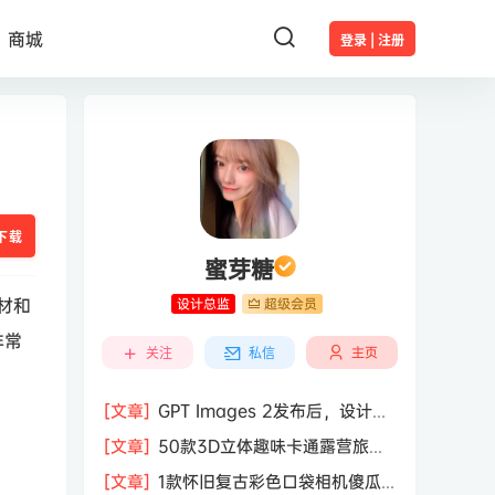
商城
登录 | 注册
下载
蜜芽糖
材和
设计总监
超级会员
非常
主页
关注
私信
[文章]
GPT Images 2发布后，设计行
业的天真的塌了？
[文章]
50款3D立体趣味卡通露营旅行
度假旅游装备插图插画PNG免抠图片素
[文章]
1款怀旧复古彩色口袋相机傻瓜
材图