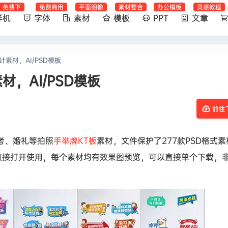
免费下
免费商用
平面图像
素材整合
办公模板
灵感教程
样机
字体
素材
模板
PPT
文章
计素材，AI/PSD模板
材，AI/PSD模板
前往
考、婚礼等拍照
手举牌
KT板
素材，文件保护了277款PSD格式素
能直接打开使用，每个素材均有效果图预览，可以直接单个下载，