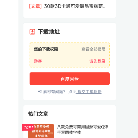
相机屏幕模型PSD模板样机效果图素材
[文章]
30款3D卡通可爱甜品蛋糕萌趣
糕点公仔卡通形象icon图标PNG免抠图
素材
下载地址
您的下载权限
查看全部权限
游客
请先登录
百度网盘
📢 素材有问题？ 点此
提交工单反馈
热门文章
八款免费可商用圆滑可爱Q弹
TOP1
手写圆体字体