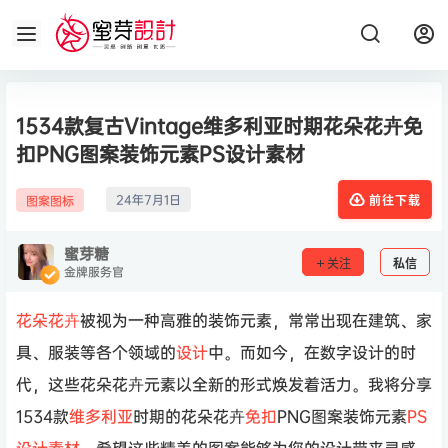
1534款复古Vintage维多利亚时期花朵花卉免
扣PNG图案装饰元素PS设计素材
24年7月1日
图案图标
前往下载
蜜芽糖
关注
私信
金牌服务官
花朵
花卉
被视为一种高雅的装饰元素，常常出现在建筑、家
具、服装等各个领域的
设计
中。而如今，在数字设计的时
代，这些花朵花卉元素以全新的形式焕发着活力。我将分享
1534款
维多利亚
时期的花朵花卉
免扣
PNG图案装饰元素
PS