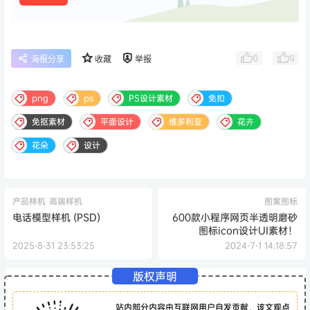
0
0
海报分享
收藏
举报
png
ps
PS设计素材
免扣
免抠素材
平面设计
维多利亚
花卉
花朵
设计
产品样机
高端样机
图案图标
电话模型样机 (PSD)
600款小程序网页半透明磨砂
图标icon设计UI素材！
2025-8-31 23:53:25
2024-7-1 14:18:57
版权声明
站内部分内容由互联网用户自发贡献，该文观点