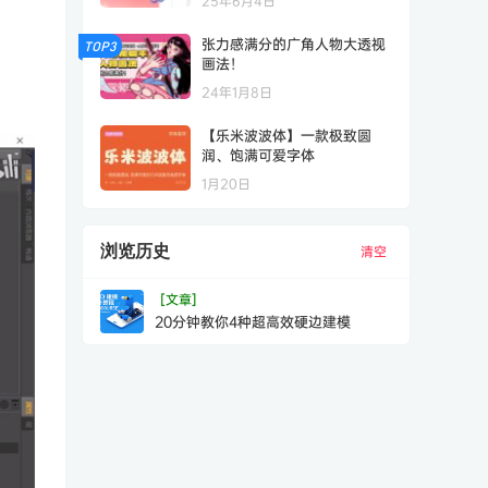
25年6月4日
张力感满分的广角人物大透视
TOP3
画法！
24年1月8日
【乐米波波体】一款极致圆
润、饱满可爱字体
1月20日
浏览历史
清空
[文章]
20分钟教你4种超高效硬边建模