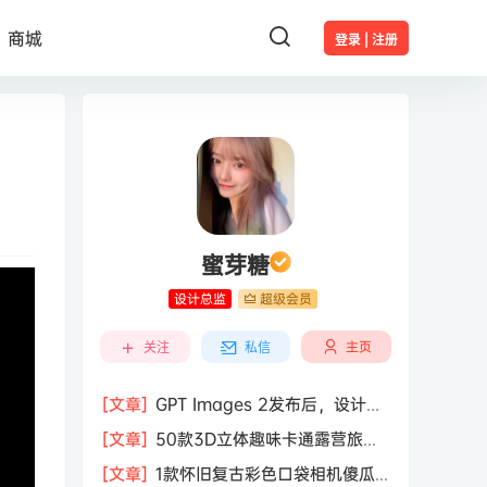
商城
登录 | 注册
蜜芽糖
设计总监
超级会员
主页
关注
私信
[文章]
GPT Images 2发布后，设计行
业的天真的塌了？
[文章]
50款3D立体趣味卡通露营旅行
度假旅游装备插图插画PNG免抠图片素
[文章]
1款怀旧复古彩色口袋相机傻瓜
材图