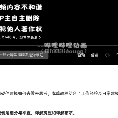
我硬件建模如何去做去思考，本篇教程结合了工作经验及日常建
线倒角细分与平直，样条挤压和样条布尔。