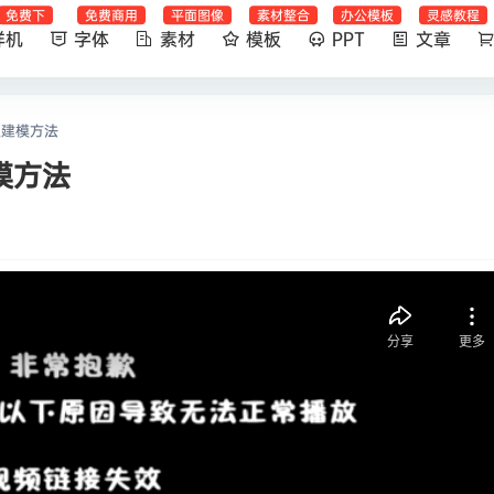
免费下
免费商用
平面图像
素材整合
办公模板
灵感教程
样机
字体
素材
模板
PPT
文章
边建模方法
模方法