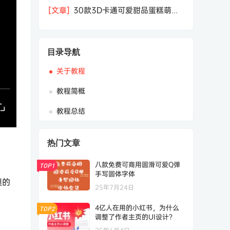
相机屏幕模型PSD模板样机效果图素材
[文章]
30款3D卡通可爱甜品蛋糕萌趣
糕点公仔卡通形象icon图标PNG免抠图
素材
目录导航
关于教程
教程简概
教程总结
热门文章
八款免费可商用圆滑可爱Q弹
TOP1
手写圆体字体
模的
25年7月24日
4亿人在用的小红书，为什么
TOP2
调整了作者主页的UI设计？