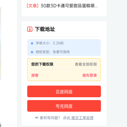
相机屏幕模型PSD模板样机效果图素材
[文章]
30款3D卡通可爱甜品蛋糕萌趣
糕点公仔卡通形象icon图标PNG免抠图
素材
下载地址
字体大小
：
3.2MB
授权类型
：
免费可商用
您的下载权限
查看全部权限
游客
请先登录
百度网盘
夸克网盘
📢 素材有问题？ 点此
提交工单反馈