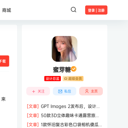
商城
登录 | 注册
下载
蜜芽糖
设计总监
超级会员
主页
关注
私信
，来
[文章]
GPT Images 2发布后，设计行
业的天真的塌了？
[文章]
50款3D立体趣味卡通露营旅行
度假旅游装备插图插画PNG免抠图片素
[文章]
1款怀旧复古彩色口袋相机傻瓜
材图