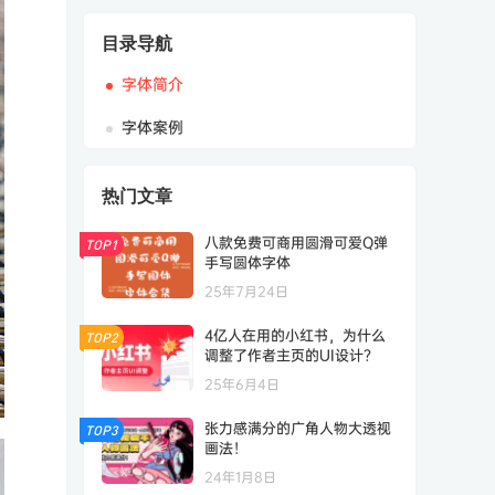
目录导航
字体简介
字体案例
热门文章
八款免费可商用圆滑可爱Q弹
TOP1
手写圆体字体
25年7月24日
4亿人在用的小红书，为什么
TOP2
调整了作者主页的UI设计？
25年6月4日
张力感满分的广角人物大透视
TOP3
画法！
24年1月8日