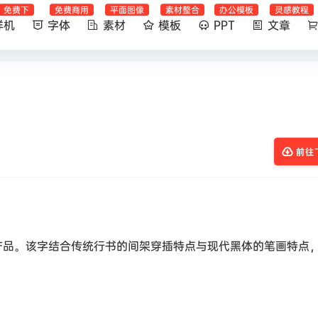
免费下
免费商用
平面图像
素材整合
办公模板
灵感教程
样机
字体
素材
模板
PPT
文章
前往
产品。该字结合传统行书的间架穿插特点与现代黑体的笔画特点