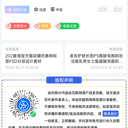
0
0
海报分享
收藏
举报
主图设计
电商
电商主图
电商装修
电商装修
202套淘宝天猫店铺优惠券标
美妆护肤长图PS模版电商卸妆
签PSD分层设计素材
洁面乳男女士氨基酸洗面奶详
情页设计素材20套
2024-10-21 11:28:35
2024-11-4 12:53:43
版权声明
站内部分内容由互联网用户自发贡献，该文观点
仅代表作者本人。本站仅提供网络资源分享服务，
不拥有所有权，不承担相关法律责任。如发现本站
有涉嫌抄袭侵权/违法违规的内容， 请
联系我们
一经核实，立即删除。并对发布账号进行永久封禁
处理。在为用户提供最好的产品同时，保证优秀的服务质量。