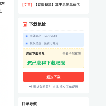
饱满可爱字体
的左
[文章]
【有爱新黑】基于思源黑体优化
的游戏界面开源字体
空」
下载地址
字体大小
：
348.9MB
授权类型
：
免费可商用
您的下载权限
查看全部权限
您已获得下载权限
超速下载
📢 素材有问题？ 点此
提交工单反馈
目录导航