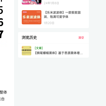
24年1月8日
【乐米波波体】一款极致圆
润、饱满可爱字体
1月20日
浏览历史
清空
[文章]
【狮尾螺帽黑体】基于思源黑体增加
斜角和拔脚
？整体
是台