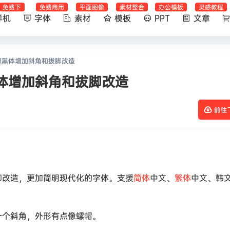
免费下
免费商用
平面图像
素材整合
办公模板
灵感教程
样机
字体
素材
模板
PPT
文章
源黑体增加斜角和拔脚改造
体增加斜角和拔脚改造
前往
脚改造，更加简明现代化的字体。支援
简体
中文、
繁体
中文、韩
一个斜角，外形有点像螺帽。