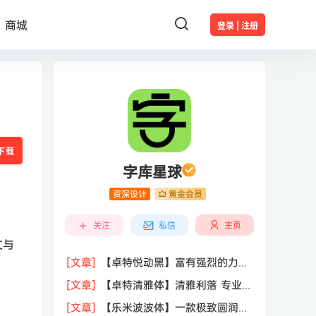
商城
登录 | 注册
下载
字库星球
资深设计
黄金会员
主页
关注
私信
文与
[文章]
【卓特悦动黑】富有强烈的力度
感和动势免费商用标题黑体
[文章]
【卓特清雅体】清雅利落 专业可
信赖免费商用清雅字体
[文章]
【乐米波波体】一款极致圆润、