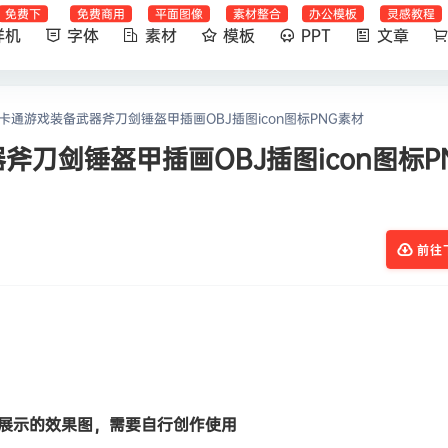
免费下
免费商用
平面图像
素材整合
办公模板
灵感教程
样机
字体
素材
模板
PPT
文章
D卡通游戏装备武器斧刀剑锤盔甲插画OBJ插图icon图标PNG素材
斧刀剑锤盔甲插画OBJ插图icon图标P
前往
展示的效果图，需要自行创作使用