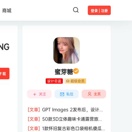
商城
登录 | 注册
NG
蜜芽糖
下载
设计总监
超级会员
主页
关注
私信
[文章]
GPT Images 2发布后，设计行
业的天真的塌了？
[文章]
50款3D立体趣味卡通露营旅行
度假旅游装备插图插画PNG免抠图片素
[文章]
1款怀旧复古彩色口袋相机傻瓜
材图