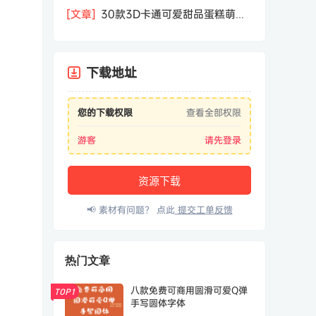
相机屏幕模型PSD模板样机效果图素材
[文章]
30款3D卡通可爱甜品蛋糕萌趣
糕点公仔卡通形象icon图标PNG免抠图
素材
下载地址
您的下载权限
查看全部权限
游客
请先登录
资源下载
📢 素材有问题？ 点此
提交工单反馈
热门文章
八款免费可商用圆滑可爱Q弹
TOP1
手写圆体字体