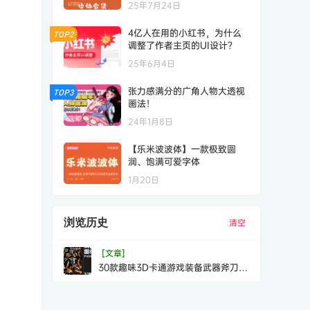
25年7月24日
4亿人在用的小红书，为什么
TOP2
调整了作者主页的UI设计？
25年6月4日
张力感满分的广角人物大透视
TOP3
画法！
24年1月8日
【乐米波波体】一款极致圆
润、饱满可爱字体
1月20日
浏览历史
清空
[文章]
30款趣味3D卡通游戏装备武器斧刀剑
锤盔甲插画OBJ插图icon图标PNG