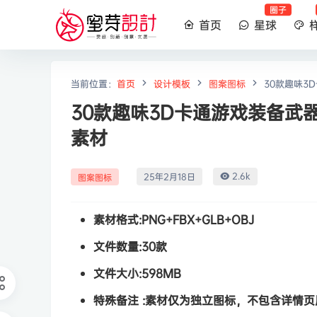
圈子
首页
星球
当前位置：
首页
设计模板
图案图标
30款趣味3
30款趣味3D卡通游戏装备武器
素材
2.6k
25年2月18日
图案图标
素材格式:
PNG+FBX+GLB+OBJ
文件数量:
30款
文件大小:
598MB
特殊备注 :
素材仅为独立图标，不包含详情页