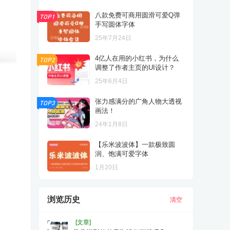
八款免费可商用圆滑可爱Q弹
TOP1
手写圆体字体
25年7月24日
4亿人在用的小红书，为什么
TOP2
调整了作者主页的UI设计？
25年6月4日
张力感满分的广角人物大透视
TOP3
画法！
24年1月8日
【乐米波波体】一款极致圆
润、饱满可爱字体
1月20日
浏览历史
清空
[文章]