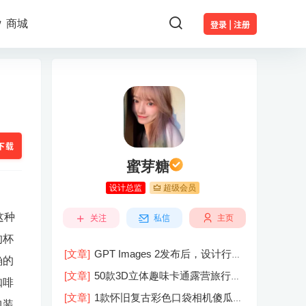
商城
登录 | 注册
下载
蜜芽糖
设计总监
超级会员
这种
关注
私信
主页
的杯
[文章]
GPT Images 2发布后，设计行业
确的
的天真的塌了？
[文章]
50款3D立体趣味卡通露营旅行度
咖啡
假旅游装备插图插画PNG免抠图片素材
[文章]
1款怀旧复古彩色口袋相机傻瓜相
图
包装