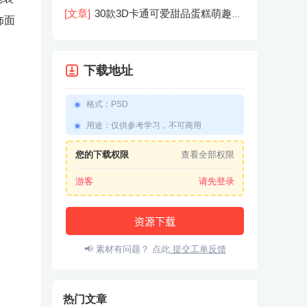
机屏幕模型PSD模板样机效果图素材
[文章]
30款3D卡通可爱甜品蛋糕萌趣糕
饰面
点公仔卡通形象icon图标PNG免抠图素
材
下载地址
格式
：
PSD
用途
：
仅供参考学习，不可商用
您的下载权限
查看全部权限
游客
请先登录
资源下载
📢 素材有问题？ 点此
提交工单反馈
热门文章