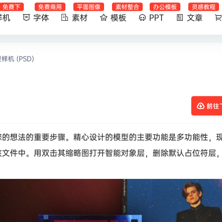
免费下
免费商用
平面图像
素材整合
办公模板
灵感教程
样机
字体
素材
模板
PPT
文章
机 (PSD)
前往
您的想法的重要步骤。精心设计的模型的主要功能是多功能性，
该文件中。用双击其缩略图打开智能对象层，删除默认占位符层