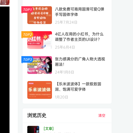
八款免费可商用圆滑可爱Q弹
TOP1
手写圆体字体
25年7月24日
4亿人在用的小红书，为什么
TOP2
调整了作者主页的UI设计？
25年6月4日
张力感满分的广角人物大透视
TOP3
画法！
24年1月8日
【乐米波波体】一款极致圆
润、饱满可爱字体
1月20日
浏览历史
清空
[文章]