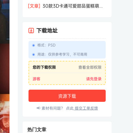
相机屏幕模型PSD模板样机效果图素材
[文章]
30款3D卡通可爱甜品蛋糕萌趣
糕点公仔卡通形象icon图标PNG免抠图
素材
下载地址
格式
：
PSD
用途
：
仅供参考学习，不可商用
您的下载权限
查看全部权限
游客
请先登录
资源下载
📢 素材有问题？ 点此
提交工单反馈
热门文章