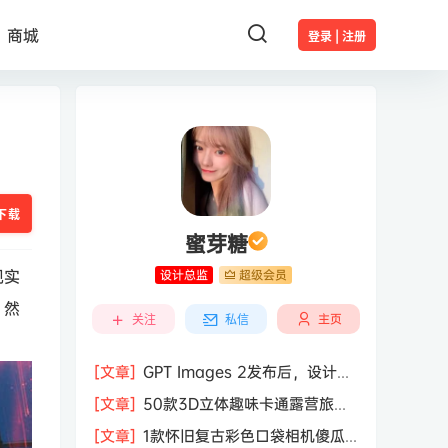
商城
登录 | 注册
下载
蜜芽糖
现实
设计总监
超级会员
，然
主页
关注
私信
[文章]
GPT Images 2发布后，设计行
业的天真的塌了？
[文章]
50款3D立体趣味卡通露营旅行
度假旅游装备插图插画PNG免抠图片素
[文章]
1款怀旧复古彩色口袋相机傻瓜
材图