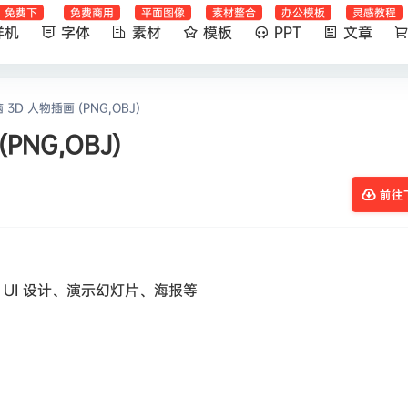
免费下
免费商用
平面图像
素材整合
办公模板
灵感教程
样机
字体
素材
模板
PPT
文章
D 人物插画 (PNG,OBJ)
NG,OBJ)
前往
UI 设计、演示幻灯片、海报等