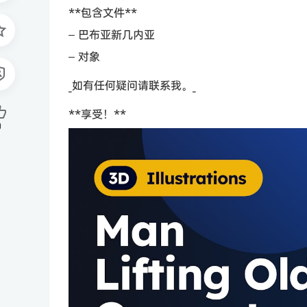
**包含文件**
– 巴布亚新几内亚
– 对象
_如有任何疑问请联系我。_
**享受！**
0