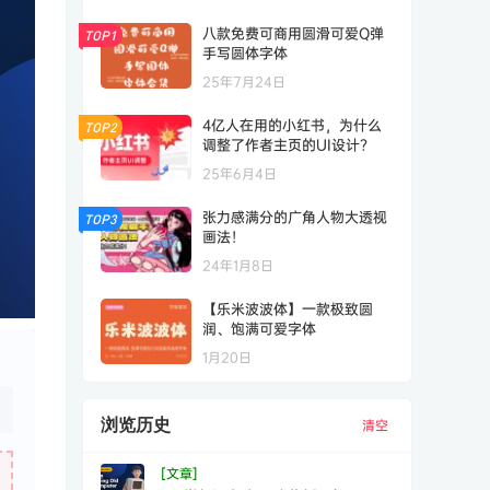
八款免费可商用圆滑可爱Q弹
TOP1
手写圆体字体
25年7月24日
4亿人在用的小红书，为什么
TOP2
调整了作者主页的UI设计？
25年6月4日
张力感满分的广角人物大透视
TOP3
画法！
24年1月8日
【乐米波波体】一款极致圆
润、饱满可爱字体
1月20日
浏览历史
清空
[文章]