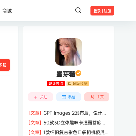
商城
登录 | 注册
下载
蜜芽糖
设计总监
超级会员
主页
关注
私信
[文章]
GPT Images 2发布后，设计行
业的天真的塌了？
[文章]
50款3D立体趣味卡通露营旅行
度假旅游装备插图插画PNG免抠图片素
[文章]
1款怀旧复古彩色口袋相机傻瓜
材图