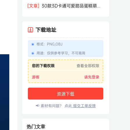
相机屏幕模型PSD模板样机效果图素材
[文章]
30款3D卡通可爱甜品蛋糕萌趣
糕点公仔卡通形象icon图标PNG免抠图
素材
下载地址
格式
：
PNG,OBJ
用途
：
仅供参考学习，不可商用
您的下载权限
查看全部权限
游客
请先登录
资源下载
📢 素材有问题？ 点此
提交工单反馈
热门文章