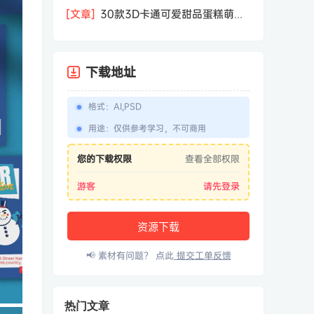
相机屏幕模型PSD模板样机效果图素材
[文章]
30款3D卡通可爱甜品蛋糕萌趣
糕点公仔卡通形象icon图标PNG免抠图
素材
下载地址
格式
：
AI,PSD
用途
：
仅供参考学习，不可商用
您的下载权限
查看全部权限
游客
请先登录
资源下载
📢 素材有问题？ 点此
提交工单反馈
热门文章