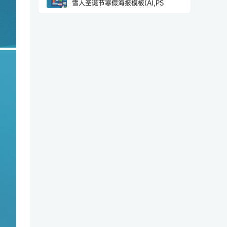
雪人圣诞节寒假海报模板(AI,PS