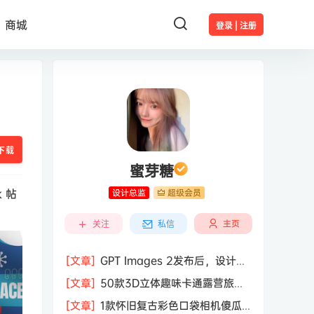
商城
登录 | 注册
下载
蜜芽糖
 帖
设计总监
超级会员
主页
关注
私信
[文章]
GPT Images 2发布后，设计行
业的天真的塌了？
[文章]
50款3D立体趣味卡通露营旅行
度假旅游装备插图插画PNG免抠图片素
[文章]
1款怀旧复古彩色口袋相机傻瓜
材图