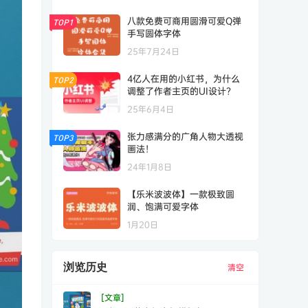
八款免费可商用圆滑可爱Q弹
TOP1
手写圆体字体
25年7月24日
4亿人在用的小红书，为什么
TOP2
调整了作者主页的UI设计？
25年6月4日
张力感满分的广角人物大透视
TOP3
画法！
24年1月8日
【乐米波波体】一款极致圆
润、饱满可爱字体
1月20日
浏览历史
清空
[文章]