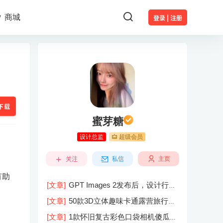
商城
登录 | 注册
下载
蜜芽糖
设计总监
超级会员
关注
私信
主页
有助
[文章]
GPT Images 2发布后，设计行业
的天真的塌了？
[文章]
50款3D立体趣味卡通露营旅行度
假旅游装备插图插画PNG免抠图片素材
[文章]
1款怀旧复古彩色口袋相机傻瓜相
图