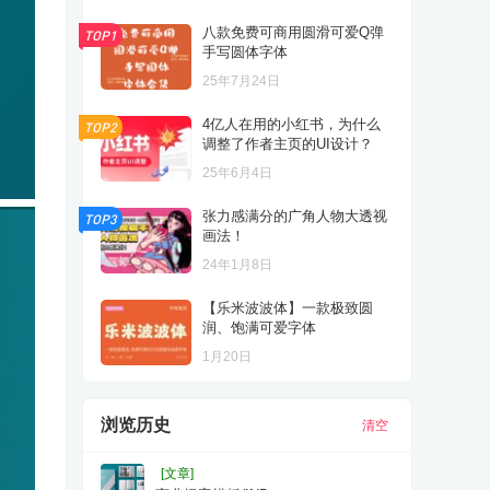
八款免费可商用圆滑可爱Q弹
TOP1
手写圆体字体
25年7月24日
4亿人在用的小红书，为什么
TOP2
调整了作者主页的UI设计？
25年6月4日
张力感满分的广角人物大透视
TOP3
画法！
24年1月8日
【乐米波波体】一款极致圆
润、饱满可爱字体
1月20日
浏览历史
清空
[文章]