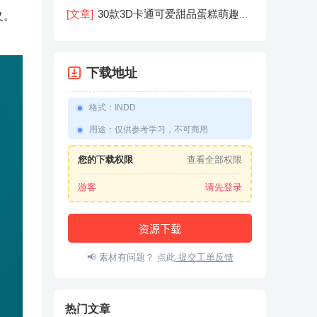
机屏幕模型PSD模板样机效果图素材
[文章]
30款3D卡通可爱甜品蛋糕萌趣糕
义。
点公仔卡通形象icon图标PNG免抠图素
材
下载地址
格式
：
INDD
用途
：
仅供参考学习，不可商用
您的下载权限
查看全部权限
游客
请先登录
资源下载
📢 素材有问题？ 点此
提交工单反馈
热门文章