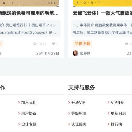
洒飘逸的免费可商用的毛笔书
云峰飞云体！一款大气豪放
用毛笔中文字体
介 衡山毛笔行书（ 衡山毛筆フォン
一、字体简介 继首款免费商用字体—
ouzanBrushFontGyousyo）是日
书之后，第二款免费商用字体云峰飞
青柳衡山先生挥毫写成的毛笔字体。这
本字体具有浓浓的毛笔风格，大气、
载
字体下载
18.7k
0
9
JIS 第 1 水准 2965 字，第 2 水准
泛用于平面设计、影视、海报等行业。
糖
23年11月29日
蜜芽糖
23
字。由于字体采用的日本的 JIS 标准，所
效果展示
简体字数不算多，但是繁体却是比较齐
果简体打不出来可以试试切换繁体输
字体特点 「衡山毛笔行书」是一款潇
免费…
作
支持与服务
加入我们
开通VIP
VIP介绍
用户协议
等级权限
更新日志
设计专题
认证服务
排行榜