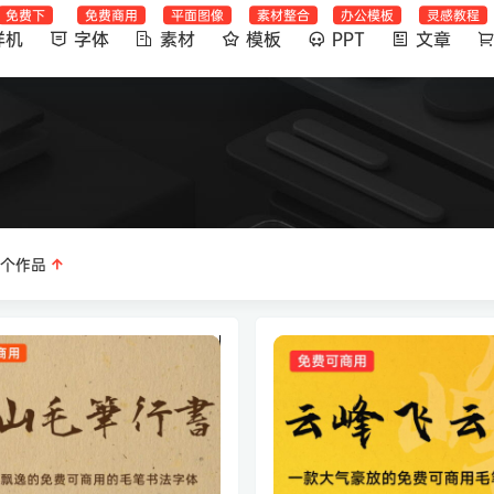
免费下
免费商用
平面图像
素材整合
办公模板
灵感教程
样机
字体
素材
模板
PPT
文章
个作品