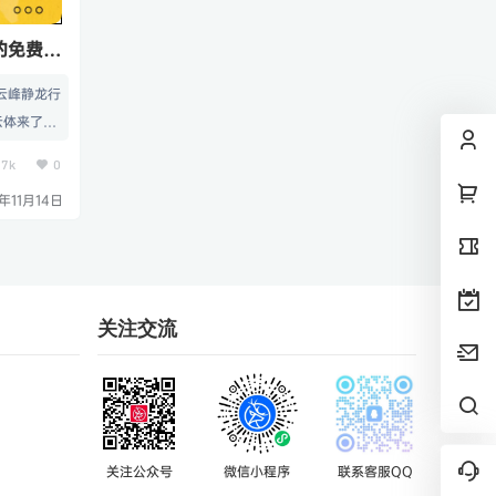
的免费商
云峰静龙行
云体来了！
豪放，可广
.7k
0
 二、字体
年11月14日
关注交流
关注公众号
微信小程序
联系客服QQ