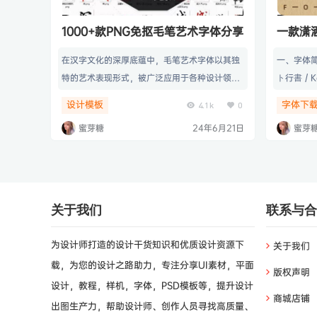
1000+款PNG免抠毛笔艺术字体分享
一款潇
法字体
在汉字文化的深厚底蕴中，毛笔艺术字体以其独
一、字体简
特的艺术表现形式，被广泛应用于各种设计领
ト行書 / K
域。为了让设计师在创作中更好的融入这种艺术
本书法家
设计模板
字体下
4.1k
0
字体风格，我准备了1000+款PNG免抠毛笔艺术
款字体包含 
蜜芽糖
24年6月21日
蜜芽
字体。这些字体各具特色，各种字体都能找到，
3390 
能够满足不同的设计需求。无论是用于设计作品
以支持的
当中，还是品牌形象设计，这些PNG免抠毛笔艺
全的。如
术字体都能为你的作品增添独特的魅力和个性。
入。 二、
洒飘逸的
关于我们
联系与合
为设计师打造的设计干货知识和优质设计资源下
关于我们
载，为您的设计之路助力，专注分享UI素材，平面
版权声明
设计，教程，样机，字体，PSD模板等，提升设计
商城店铺
出图生产力，帮助设计师、创作人员寻找高质量、